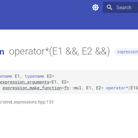
Type to star
operator*(E1 &&, E2 &&)
n
expressio
ename
E1
,
typename
E2
>
expression_arguments
<
E1
,
E2
>
expression_make_function
<
fn
::
mul
,
E1
,
E2
>
operator
*
(
E1
&
se/simd_expressions.hpp:133