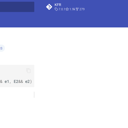
KFR
7.0.1
1.9k
279
t searching
ns
&
e1
,
E2
&&
e2
)