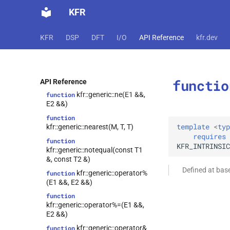
function
KFR
kfr::generic::maxof(const E1 &)
function
kfr::generic::mean(const E1 &)
KFR
DSP
DFT
I/O
API Reference
kfr.dev
kfr::generic::min(E1
function
&&, E2 &&)
function
functio
kfr::generic::minof(const E1 &)
API Reference
kfr::generic::ne(E1 &&,
function
E2 &&)
function
template
<
typ
kfr::generic::nearest(M, T, T)
requires
function
KFR_INTRINSIC
kfr::generic::notequal(const T1
&, const T2 &)
Defined at ba
kfr::generic::operator%
function
(E1 &&, E2 &&)
function
kfr::generic::operator%=(E1 &&,
E2 &&)
kfr::generic::operator&
function