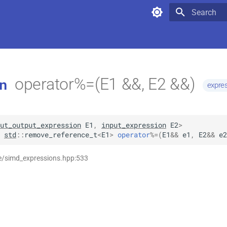
Type to star
operator%=(E1 &&, E2 &&)
n
expre
ut_output_expression
E1
,
input_expression
E2
>
std
::
remove_reference_t
<
E1
>
operator
%=
(
E1
&&
e1
,
E2
&&
e2
se/simd_expressions.hpp:533