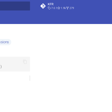
KFR
7.0.1
1.9k
279
t searching
ssions
)