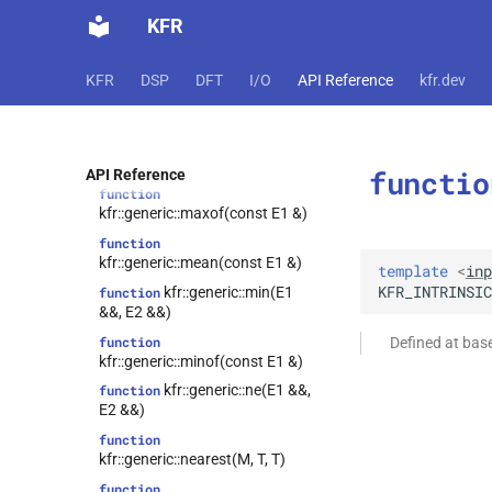
KFR
kfr::generic::lt(E1 &&,
function
E2 &&)
function
KFR
DSP
DFT
I/O
API Reference
kfr.dev
kfr::generic::make_complex(E1
&&, E2 &&)
kfr::generic::max(E1
function
&&, E2 &&)
functio
API Reference
function
kfr::generic::maxof(const E1 &)
function
kfr::generic::mean(const E1 &)
template
<
inp
KFR_INTRINSIC
kfr::generic::min(E1
function
&&, E2 &&)
function
Defined at ba
kfr::generic::minof(const E1 &)
kfr::generic::ne(E1 &&,
function
E2 &&)
function
kfr::generic::nearest(M, T, T)
function